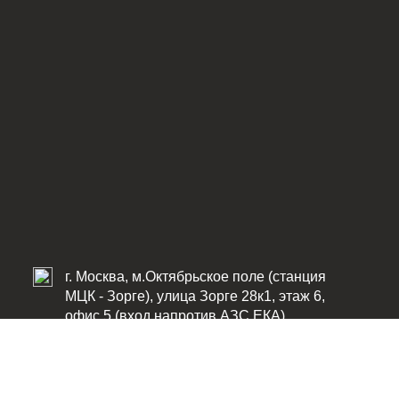
г. Москва, м.Октябрьское поле (станция
МЦК - Зорге), улица Зорге 28к1, этаж 6,
офис 5 (вход напротив АЗС ЕКА)
[
посмотреть на карте
]
+7 925 526-50-26
9255265026@mail.ru